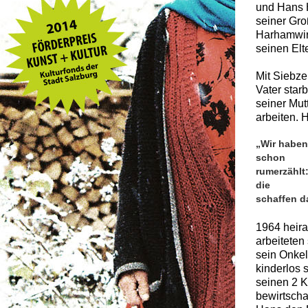
und Hans H
seiner Gro
Harhamwir
seinen Elt
Mit Siebze
Vater sta
seiner Mut
arbeiten. 
„Wir haben
schon
rumerzählt
die
schaffen d
1964 heira
arbeiteten
sein Onkel
kinderlos 
seinen 2 K
bewirtscha